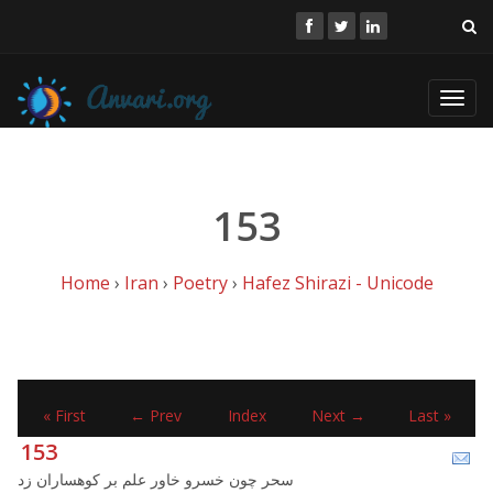
Toggl
navig
153
Home
›
Iran
›
Poetry
›
Hafez Shirazi - Unicode
« First
← Prev
Index
Next →
Last »
153
سحر چون خسرو خاور علم بر کوهساران زد