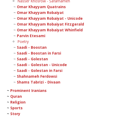
Nasser Khosrow - Safarnameh
~
Omar Khayyam Quatrains
~
Omar Khayyam Robaiyat
~
Omar Khayyam Robaiyat - Unicode
~
Omar Khayyam Robaiyat Fitzgerald
~
Omar Khayyam Robaiyat Whinfield
~
Parvin Etesami
Poetry
~
Saadi - Boostan
~
Saadi - Boostan in Farsi
~
Saadi - Golestan
~
Saadi - Golestan - Unicode
~
Saadi - Golestan in Farsi
~
Shahnameh Ferdowsi
~
Shams Tabrizi - Divaan
~
Prominent Iranians
~
Quran
~
Religion
~
Sports
~
Story