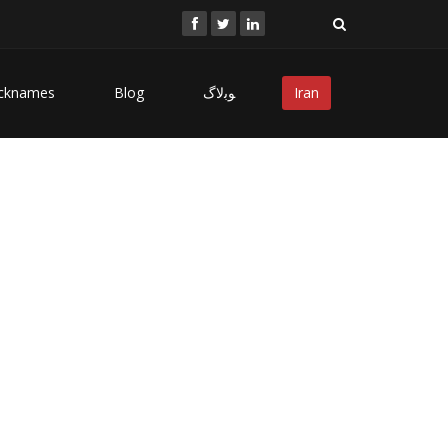
cknames
Blog
ﻮﺑﻻگ
Iran