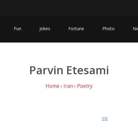
Fun
Jokes
Fortune
Photo
Ni
Parvin Etesami
Home
›
Iran
›
Poetry